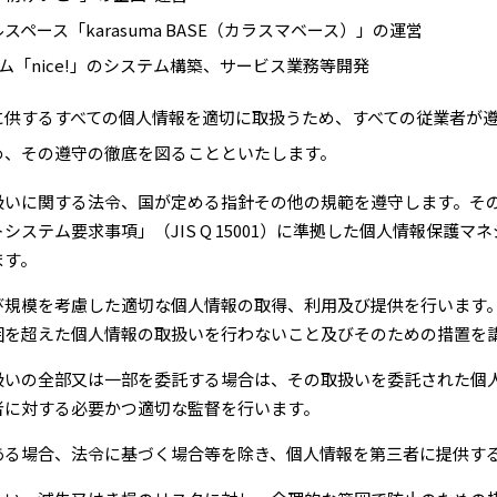
ペース「karasuma BASE（カラスマベース）」の運営
ム「nice!」のシステム構築、サービス業務等開発
に供するすべての個⼈情報を適切に取扱うため、すべての従業者が
め、その遵守の徹底を図ることといたします。
扱いに関する法令、国が定める指針その他の規範を遵守します。そ
システム要求事項」（JIS Q 15001）に準拠した個⼈情報保護マ
ます。
び規模を考慮した適切な個⼈情報の取得、利⽤及び提供を⾏います
囲を超えた個⼈情報の取扱いを⾏わないこと及びそのための措置を
扱いの全部⼜は⼀部を委託する場合は、その取扱いを委託された個
者に対する必要かつ適切な監督を⾏います。
ある場合、法令に基づく場合等を除き、個⼈情報を第三者に提供す