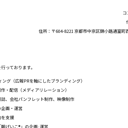
コ
住所：〒604-8221 京都市中京区錦小路通室町西入
を⾏っております。
ィング（広報PRを軸にしたブランディング）
制作・配信（メディアリレーション）
報誌、会社パンフレット制作、映像制作
の企画・運営
動を支援
朝げいこ®」の企画·運営