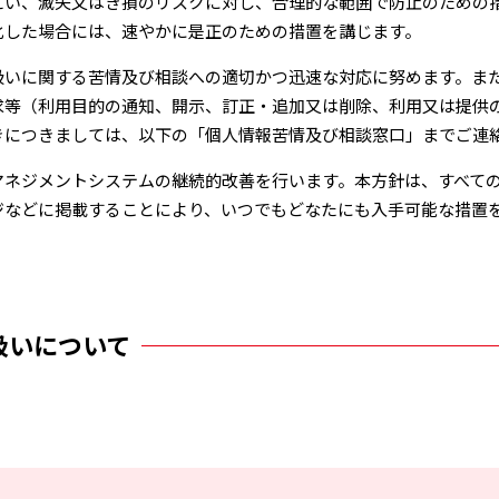
えい、滅失⼜はき損のリスクに対し、合理的な範囲で防⽌のための
化した場合には、速やかに是正のための措置を講じます。
扱いに関する苦情及び相談への適切かつ迅速な対応に努めます。ま
求等（利⽤⽬的の通知、開⽰、訂正・追加⼜は削除、利⽤⼜は提供
きにつきましては、以下の「個⼈情報苦情及び相談窓⼝」までご連
マネジメントシステムの継続的改善を⾏います。本⽅針は、すべて
ジなどに掲載することにより、いつでもどなたにも⼊⼿可能な措置
扱いについて